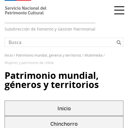
Pasar
al
contenido
principal
Subdirección de Fomento y Gestión Patrimonial
inicio
patrimonio mundial, géneros y territorios
multimedia
Sobrescribir
mujeres y patrimonio de chiloé
enlaces
Patrimonio mundial,
de
ayuda
géneros y territorios
a
la
navegación
Inicio
Solapas
secundarias
Chinchorro