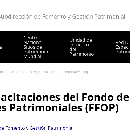
Subdirección de Fomento y Gestión Patrimonial
Centro
Unidad de
Nacional
Red Di
Fomento
a
Sitios de
Espaci
del
Patrimonio
Patrim
Patrimonio
Mundial
 fortalecimiento para organizaciones patrimoniales (ffop)
pacitaciones del Fondo d
s Patrimoniales (FFOP)
de Fomento y Gestión Patrimonial