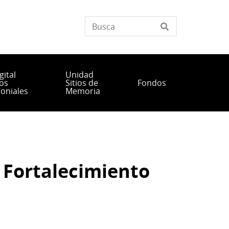
gital
Unidad
os
Sitios de
Fondos
oniales
Memoria
e Fortalecimiento