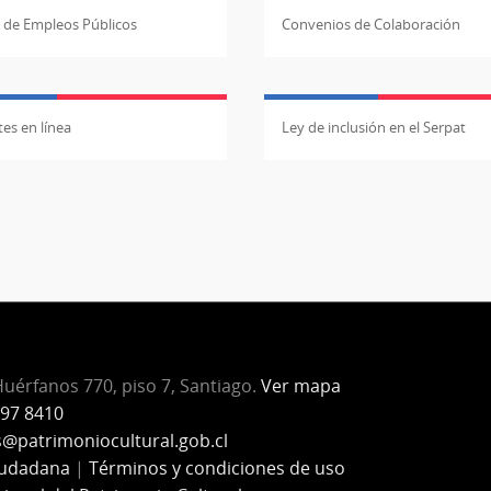
l de Empleos Públicos
Convenios de Colaboración
es en línea
Ley de inclusión en el Serpat
Huérfanos 770, piso 7, Santiago.
Ver mapa
97 8410
s
@patrimoniocultural.gob.cl
iudadana
|
Términos y condiciones de uso