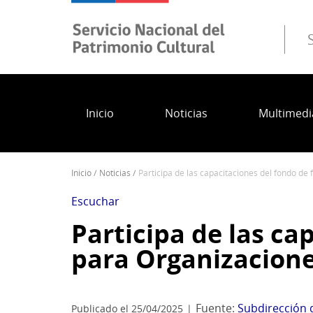
Pasar
al
contenido
principal
Inicio
Noticias
Multimedi
inicio
noticias
participa de las capacitaciones del fondo de
Sobrescribir
enlaces
Escuchar
de
Participa de las ca
ayuda
para Organizacione
a
la
navegación
Fuente:
Subdirección 
Publicado el 25/04/2025