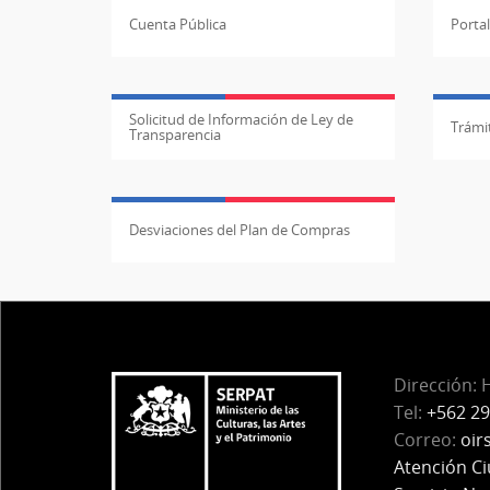
Cuenta Pública
Porta
Solicitud de Información de Ley de
Trámit
Transparencia
Desviaciones del Plan de Compras
Dirección: 
Tel:
+562 29
Correo:
oir
Atención C